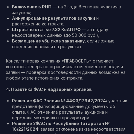
Включение в РНП
— на 2 года без права участия в
закупках;
Аннулирование результатов закупки
и
расторжение контракта;
Штраф по статье 7.32 КоАП РФ
— за подачу
недостоверных данных (до 50 000 руб.);
Возмещение убытков заказчику
, если ложные
сведения повлияли на результат.
Консалтинговая компания «ПРАВОСЕТЬ» отмечает:
контроль теперь не ограничивается моментом подачи
заявки — проверка достоверности данных возможна на
любом этапе исполнения контракта.
4. Практика ФАС и надзорных органов
Решение ФАС России № 44ФЗ/17642/2024:
участник
представил фальсифицированные документы об
опыте. ФАС отменила результаты аукциона и
передала материалы в прокуратуру.
Решение УФАС по Республике Татарстан №
16/221/2024:
заявка отклонена из-за несоответствия