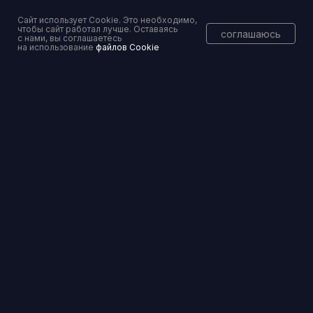
Сайт использует Cookie. Это необходимо,
чтобы сайт работал лучше. Оставаясь
соглашаюсь
Консалтинговое сопровождение
с нами, вы соглашаетесь
на использование
файлов Cookie
Перейти
Банкротство физических и юридических лиц
Перейти
© 2025 ПРАВОСЕТЬ
Оферта на оказание услуг
Политика конфиденциальности