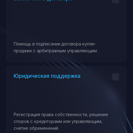
Предоставление данных о тенденциях
и ценах на имущество, включая
использование ИИ для поиска лотов.
Организация торгов
для продавцов
Если вы являетесь организатором торгов
(например, арбитражный управляющий),
услуги включают подготовку
документации, размещение лотов на ЭТП
и формирование протоколов.