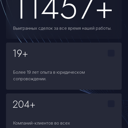
Банковские гарантии
Тендерное сопровождение
Торги по банкротству
Делимся опытом
Истории успеха
ООО «ФИНАНС-АБСОЛЮТ»
ИНН 7725731610
Город Москва, вн.тер.г. муниципальный округ
Басманный, пер. Подкопаевский, д. 4 стр. 6А