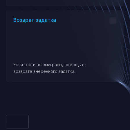
почему выбирают нас
Компания
«Правосеть»
с нами надежно
Отношения с заказчиками для нас
приоритет — понимая задачи клиентов можно
выбрать лучший путь для достижения
положительного результата.
11457+
Выигранных сделок за все время нашей работы.