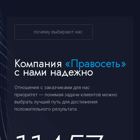
вопросы и подобрать оптимальное решение,
соответствующее вашим требованиям.
+7
Я соглашаюсь с условиями
«
Политики
конфедициальности
»
и с условиями
«
Политики обработки персональных
данных
»
Оставить заявку