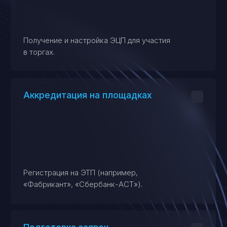
Сопровождение торгов
Участие в аукционах
Агент или специалист подает ставки
от вашего имени, следит за конкуренцией
и действует по согласованной стратегии.
Информационное сопровождение
Вы получаете регулярные обновления
о ходе торгов и согласовываете
ключевые решения.