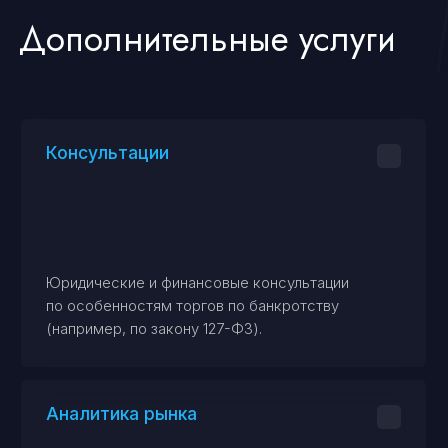
19+
Более 19 лет опыта в юридическом
сопровождении.
204+
Компаний-клиентов во всех
регионах России.
98%
Процент выигранных
тендеров за последний год.