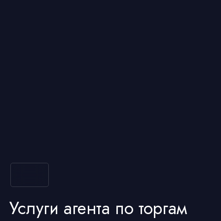
Услуги агента по торгам
Полное представительство
Агент действует от вашего имени
на электронных торговых площадках (ЭТП),
подает заявки, участвует в торгах и заключает
договоры. Это полезно, если у вас нет
электронной подписи (ЭЦП), аккредитации или
опыта участия в торгах.
Стратегия торгов