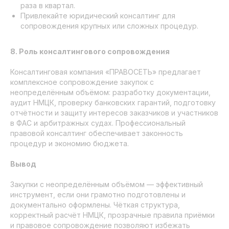
раза в квартал.
Привлекайте юридический консалтинг для
сопровождения крупных или сложных процедур.
8. Роль консалтингового сопровождения
Консалтинговая компания «ПРАВОСЕТЬ» предлагает
комплексное сопровождение закупок с
неопределённым объёмом: разработку документации,
Банковские гарантии
аудит НМЦК, проверку банковских гарантий, подготовку
Тендерное сопровождение
отчётности и защиту интересов заказчиков и участников
в ФАС и арбитражных судах. Профессиональный
Торги по банкротству
правовой консалтинг обеспечивает законность
Делимся опытом
процедур и экономию бюджета.
Истории успеха
Вывод
ООО «ФИНАНС-АБСОЛЮТ»
Закупки с неопределённым объёмом — эффективный
ИНН 7725731610
инструмент, если они грамотно подготовлены и
документально оформлены. Чёткая структура,
Город Москва, вн.тер.г. муниципальный округ
корректный расчёт НМЦК, прозрачные правила приёмки
Басманный, пер. Подкопаевский, д. 4 стр. 6А
и правовое сопровождение позволяют избежать