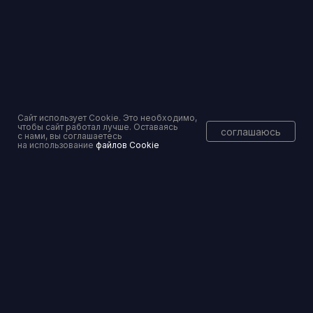
Торги и банковские гарантии — без рисков
Вы уже тут
Консалтинговое сопровождение
Сайт использует Cookie. Это необходимо,
чтобы сайт работал лучше. Оставаясь
соглашаюсь
с нами, вы соглашаетесь
на использование
файлов Cookie
Перейти
Банкротство физических и юридических лиц
Перейти