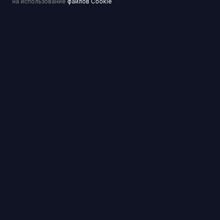
на использование
файлов Cookie
Перейти
Банкротство физических и юридических лиц
Перейти
© 2025 ПРАВОСЕТЬ
Оферта на оказание услуг
Политика конфиденциальности