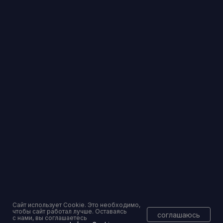
Банкротство физических лиц в Москве
info@pravoset.ru
Торги и банковские гарантии — без рисков
Вы уже тут
Сайт использует Cookie. Это необходимо,
чтобы сайт работал лучше. Оставаясь
соглашаюсь
с нами, вы соглашаетесь
Консалтинговое сопровождение