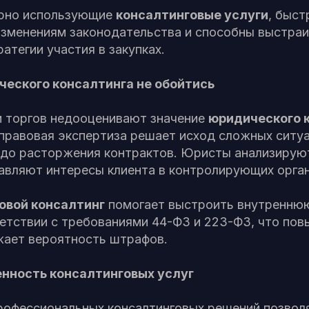
ярно использующие
консалтинговые услуги
, быст
изменениям законодательства и способны выстра
атегии участия в закупках.
ческого консалтинга не обойтись
и торгов недооценивают значение
юридического 
 правовая экспертиза решает исход сложных ситу
 до расторжения контрактов. Юристы анализируют
авляют интересы клиента в контролирующих орган
овой консалтинг
помогает выстроить внутренню
ветствии с требованиями 44-ФЗ и 223-ФЗ, что по
жает вероятность штрафов.
енность консалтинговых услуг
рофессиональных консалтинговых решений позвол