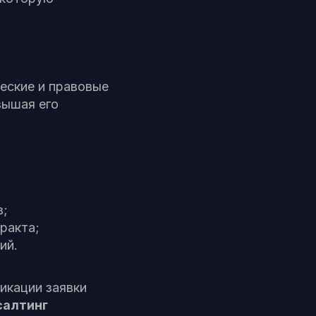
еские и правовые
вышая его
в;
ракта;
ий.
икации заявки
салтинг