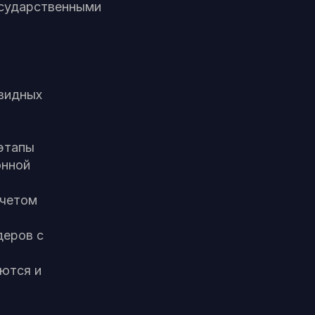
осударственными
евидных
этапы
онной
учетом
деров с
ются и