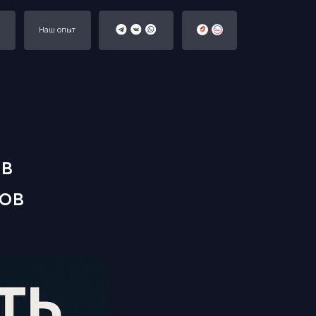
ов
ов