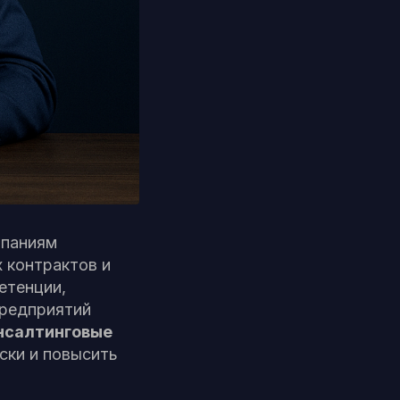
мпаниям
 контрактов и
етенции,
предприятий
нсалтинговые
ски и повысить