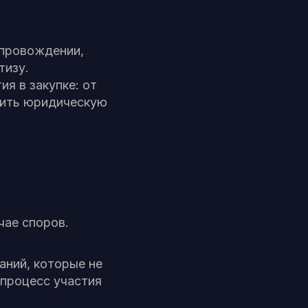
опровождении,
тизу.
я в закупке: от
ечить юридическую
чае споров.
ний, которые не
 процесс участия