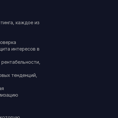
тинга, каждое из
роверка
щита интересов в
 рентабельности,
овых тенденций,
ая
мизацию
 которую