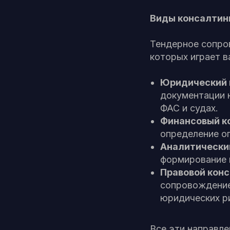
Виды консалтинг
Тендерное сопро
которых играет в
Юридический 
документации 
ФАС и судах.
Финансовый к
определение о
Аналитический
формирование 
Правовой конс
сопровождение
юридических р
Все эти направл