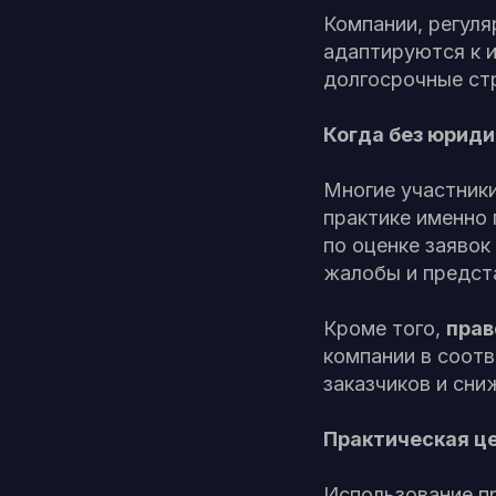
Компании, регул
адаптируются к 
долгосрочные стр
Когда без юриди
Многие участник
практике именно
по оценке заявок
жалобы и предст
Кроме того,
прав
компании в соот
заказчиков и сни
Практическая ц
Использование п