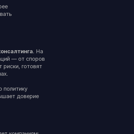
рее
ивать
консалтинга
. На
аций — от споров
 риски, готовят
ах.
ю политику
вышает доверие
яет компаниям: