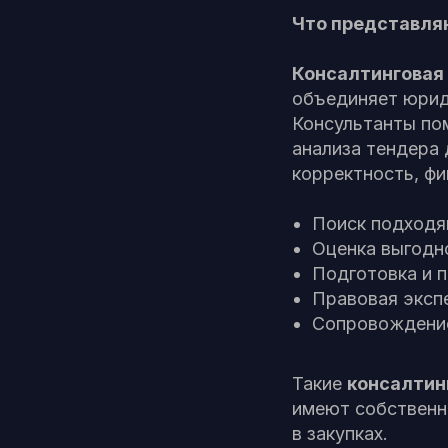
Что представляю
Консалтинговая
объединяет юрид
Консультанты пом
анализа тендера 
корректность, ф
Поиск подходя
Оценка выгодно
Подготовка и п
Правовая эксп
Сопровождение 
Такие
консалтин
имеют собственн
в закупках.