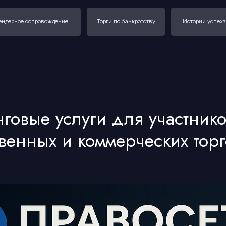
 сопровождение
Торги по банкротству
Истории успеха
Наш опыт
говые услуги для участник
венных и коммерческих торг