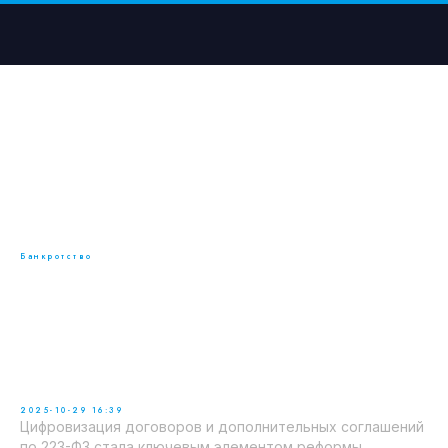
Банкротство
Цифровая трансформация
договоров и дополнительных
соглашений по 223-ФЗ: новые
правила и контроль ЕИС
2025-10-29 16:39
Цифровизация договоров и дополнительных соглашений
по 223-ФЗ стала ключевым элементом реформы