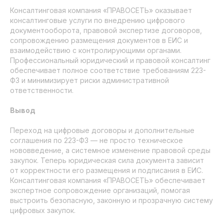
Консалтинговая компания «ПРАВОСЕТЬ» оказывает
консалтинговые услуги по внедрению цифрового
документооборота, правовой экспертизе договоров,
сопровождению размещения документов в ЕИС и
взаимодействию с контролирующими органами.
Профессиональный юридический и правовой консалтинг
Банковские гарантии
обеспечивает полное соответствие требованиям 223-
Тендерное сопровождение
ФЗ и минимизирует риски административной
ответственности.
Торги по банкротству
Делимся опытом
Вывод
Истории успеха
Переход на цифровые договоры и дополнительные
соглашения по 223-ФЗ — не просто техническое
ООО «ФИНАНС-АБСОЛЮТ»
нововведение, а системное изменение правовой среды
ИНН 7725731610
закупок. Теперь юридическая сила документа зависит
от корректности его размещения и подписания в ЕИС.
Город Москва, вн.тер.г. муниципальный округ
Консалтинговая компания «ПРАВОСЕТЬ» обеспечивает
Басманный, пер. Подкопаевский, д. 4 стр. 6А
экспертное сопровождение организаций, помогая
+7 (499) 688-76-04
выстроить безопасную, законную и прозрачную систему
цифровых закупок.