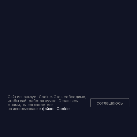
info@pravoset.ru
Торги и банковские гарантии — без рисков
Вы уже тут
Сайт использует Cookie. Это необходимо,
чтобы сайт работал лучше. Оставаясь
соглашаюсь
с нами, вы соглашаетесь
на использование
файлов Cookie
Консалтинговое сопровождение
Перейти