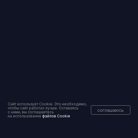
info@pravoset.ru
Торги и банковские гарантии — без рисков
Вы уже тут
Сайт использует Cookie. Это необходимо,
чтобы сайт работал лучше. Оставаясь
соглашаюсь
с нами, вы соглашаетесь
на использование
файлов Cookie
Консалтинговое сопровождение
Перейти