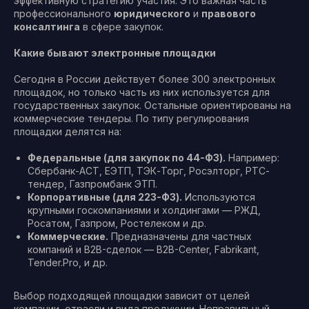
эффективную стратегию участия. Это важная часть
профессионального
юридического
и
правового
консалтинга
в сфере закупок.
Какие бывают электронные площадки
Сегодня в России действует более 300 электронных
площадок, но только часть из них используется для
государственных закупок. Остальные ориентированы на
коммерческие тендеры. По типу регулирования
площадки делятся на:
Федеральные (для закупок по 44-ФЗ).
Например:
Сбербанк-АСТ, ЕЭТП, ТЭК-Торг, Росэлторг, РТС-
тендер, Газпромбанк ЭТП.
Корпоративные (для 223-ФЗ).
Используются
крупными госкомпаниями и холдингами — РЖД,
Росатом, Газпром, Ростелеком и др.
Коммерческие.
Предназначены для частных
компаний и B2B-сделок — B2B-Center, Fabrikant,
Tender.Pro, и др.
Выбор подходящей площадки зависит от целей
компании, отрасли и вида продукции. Неправильный