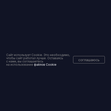
info@pravoset.ru
Торги и банковские гарантии — без рисков
Вы уже тут
Сайт использует Cookie. Это необходимо,
чтобы сайт работал лучше. Оставаясь
соглашаюсь
с нами, вы соглашаетесь
на использование
файлов Cookie
Консалтинговое сопровождение
Перейти
Банкротство физических и юридических лиц