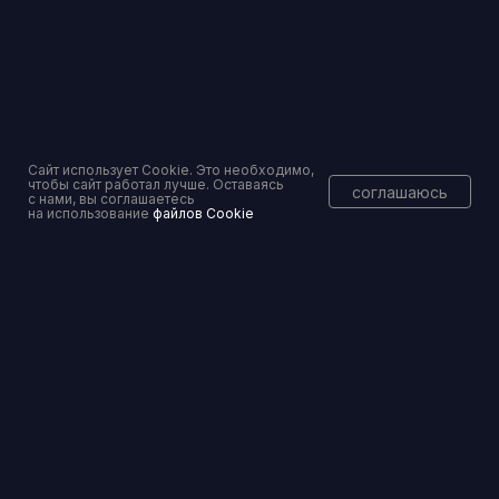
Торги и банковские гарантии — без рисков
Вы уже тут
Консалтинговое сопровождение
Сайт использует Cookie. Это необходимо,
чтобы сайт работал лучше. Оставаясь
соглашаюсь
с нами, вы соглашаетесь
на использование
файлов Cookie
Перейти
Банкротство физических и юридических лиц
Перейти
© 2025 ПРАВОСЕТЬ