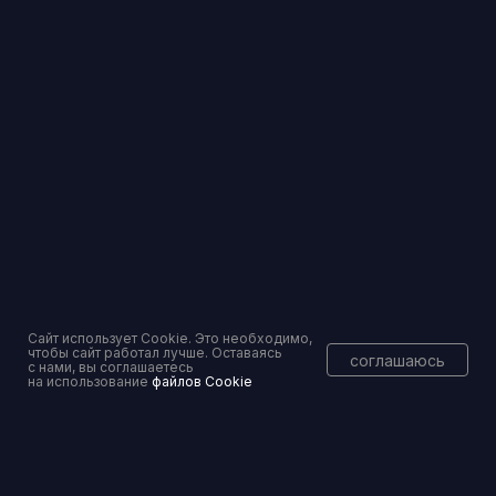
info@pravoset.ru
Торги и банковские гарантии — без рисков
Вы уже тут
Консалтинговое сопровождение
Сайт использует Cookie. Это необходимо,
чтобы сайт работал лучше. Оставаясь
соглашаюсь
Перейти
с нами, вы соглашаетесь
на использование
файлов Cookie
Банкротство физических и юридических лиц