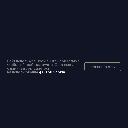
Торги и банковские гарантии — без рисков
Вы уже тут
Консалтинговое сопровождение
Сайт использует Cookie. Это необходимо,
чтобы сайт работал лучше. Оставаясь
соглашаюсь
с нами, вы соглашаетесь
на использование
файлов Cookie
Перейти
Банкротство физических и юридических лиц
Перейти