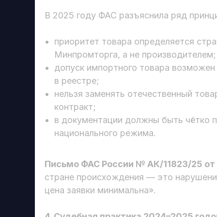
В 2025 году ФАС разъяснила ряд принц
приоритет товара определяется стра
Минпромторга, а не производителем;
допуск импортного товара возможен 
в реестре;
нельзя заменять отечественный товар
контракт;
в документации должны быть чётко п
национального режима.
Письмо ФАС России № АК/11823/25 от
стране происхождения — это нарушение
цена заявки минимальна».
4. Судебная практика 2024–2025 годо