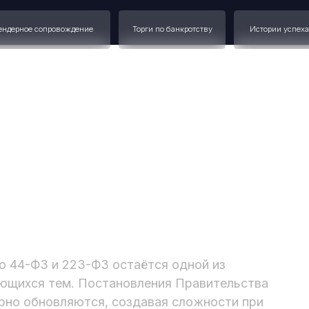
 сопровождение
Торги по банкротству
Истории успеха
Наш опыт
в закупках: судебные
снения ФАС в 2025 году
о 44-ФЗ и 223-ФЗ остаётся одной из
ающихся тем. Постановления Правительства
ярно обновляются, создавая сложности при