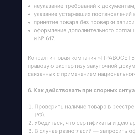
неуказание требований к документа
указание устаревших постановлений 
принятие товара без проверки запис
оформление дополнительного соглаше
и № 617.
Консалтинговая компания «ПРАВОСЕТЬ
правовую экспертизу закупочной докум
связанных с применением национальног
6. Как действовать при спорных ситу
Проверить наличие товара в реестр
РФ).
Убедиться, что сертификаты и деклар
В случае разногласий — запросить о