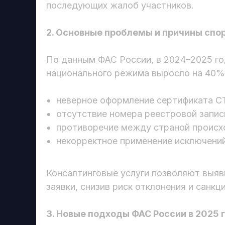
последующих жалоб участников.
2. Основные проблемы и причины спо
По данным ФАС России, в 2024–2025 го
национального режима выросло на 40%
неверное оформление сертификата СТ
отсутствие номера реестровой запис
противоречие между страной происх
некорректное применение исключений
Консалтинговые услуги позволяют выяв
заявки, снизив риск отклонения и санкци
3. Новые подходы ФАС России в 2025 