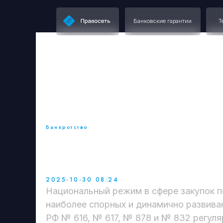
Банковские гарантии
Тендерное
Банкротство
Национальный режим 
споры и новые разъя
2025-10-30 08:24
Национальный режим в сфере закупок п
наиболее спорных и динамично развив
РФ № 616, № 617, № 878 и № 832 регул