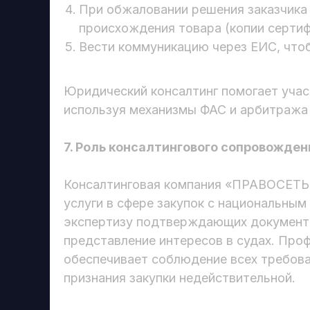
При обжаловании решения заказчика
происхождения товара (копии сертифи
Вести коммуникацию через ЕИС, что
Юридический консалтинг помогает учас
используя механизмы ФАС и арбитража 
7. Роль консалтингового сопровожден
Консалтинговая компания «ПРАВОСЕТЬ»
услуги в сфере закупок с национальны
экспертизу подтверждающих документ
представление интересов в судах. Про
обеспечивает соблюдение всех требова
признания закупки недействительной.