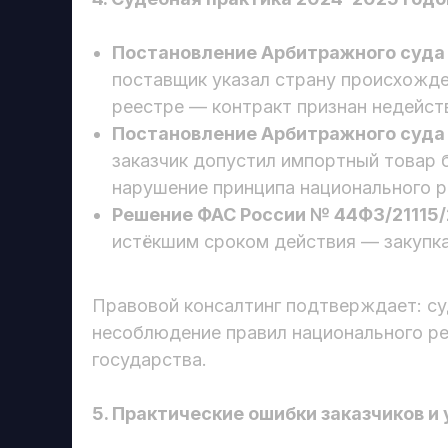
Постановление Арбитражного суда 
поставщик указал страну происхожде
реестре — контракт признан недейст
Постановление Арбитражного суда 
заказчик допустил импортный товар 
нарушение принципа национального 
Решение ФАС России № 44ФЗ/21115/
истёкшим сроком действия — закупка
Правовой консалтинг подтверждает: с
несоблюдение правил национального ре
государства.
5. Практические ошибки заказчиков и