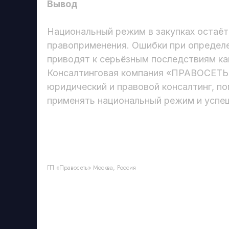
Вывод
Национальный режим в закупках остаёт
правоприменения. Ошибки при определ
приводят к серьёзным последствиям как
Консалтинговая компания «ПРАВОСЕТЬ»
юридический и правовой консалтинг, по
применять национальный режим и успе
ГП «Правосеть» Москва, Россия
Б
Т
Т