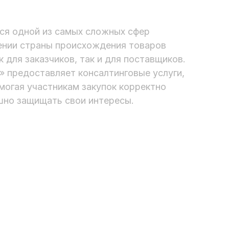
ся одной из самых сложных сфер
ении страны происхождения товаров
 для заказчиков, так и для поставщиков.
 предоставляет консалтинговые услуги,
могая участникам закупок корректно
шно защищать свои интересы.
анковские гарантии
ендерное сопровождение
Город Москв
орги по банкротству
Басманный,