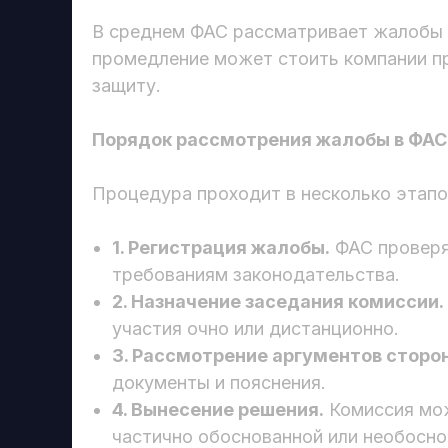
В среднем ФАС рассматривает жалобы в
промедление может стоить компании пр
защиту.
Порядок рассмотрения жалобы в ФАС
Процедура проходит в несколько этапо
1. Регистрация жалобы.
ФАС проверя
требованиям законодательства.
2. Назначение заседания комиссии.
участия очно или дистанционно.
3. Рассмотрение аргументов сторон
документы и пояснения.
4. Вынесение решения.
Комиссия мож
частично обоснованной или необосно