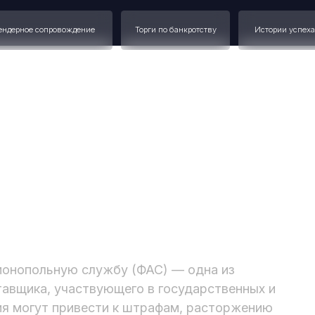
 сопровождение
Торги по банкротству
Истории успеха
Наш опыт
азчик подал жалобу в
монопольную службу (ФАС) — одна из
тавщика, участвующего в государственных и
ия могут привести к штрафам, расторжению