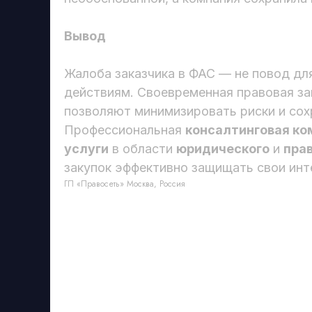
Вывод
Жалоба заказчика в ФАС — не повод для
действиям. Своевременная правовая з
позволяют минимизировать риски и со
Профессиональная
консалтинговая ко
услуги
в области
юридического
и
пра
закупок эффективно защищать свои инт
ГП «Правосеть» Москва, Россия
Б
Т
Т
Д
И
Правосеть