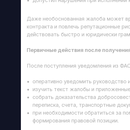
допустил нарушения при исполнении 
Даже необоснованная жалоба может вр
контракта и повлечь репутационные ри
действовать быстро и юридически грам
Первичные действия после получени
После поступления уведомления из ФА
оперативно уведомить руководство 
изучить текст жалобы и приложенны
собрать доказательства добросовест
переписка, счета, транспортные доку
при необходимости обратиться за п
формирования правовой позиции.