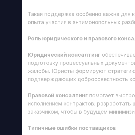
Такая поддержка особенно важна для к
опыта участия в антимонопольных разб
Роль юридического и правового конса
Юридический консалтинг
обеспечивае
подготовку процессуальных документов
жалобы. Юристы формируют стратегию 
подтверждающих добросовестность ко
Правовой консалтинг
помогает выстрои
исполнением контрактов: разработать 
заказчиком, чтобы в будущем минимизи
Типичные ошибки поставщиков