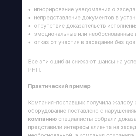
игнорирование уведомления о заседа
непредставление документов в устан
отсутствие доказательств исполнени
эмоциональные или необоснованные 
отказ от участия в заседании без до
Все эти ошибки снижают шансы на усп
РНП.
Практический пример
Компания-поставщик получила жалобу о
оборудование поставлено с нарушения
компанию
специалисты собрали доказа
представили интересы клиента на засе
необоснованной, а компания сохранила 