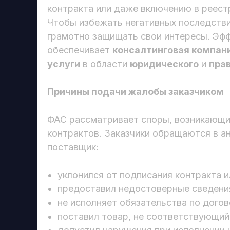
контракта или даже включению в реес
Чтобы избежать негативных последстви
грамотно защищать свои интересы. Эф
обеспечивает
консалтинговая компан
услуги
в области
юридического
и
пра
Причины подачи жалобы заказчиком
ФАС рассматривает споры, возникающие
контрактов. Заказчики обращаются в а
поставщик:
уклонился от подписания контракта и
предоставил недостоверные сведени
не исполняет обязательства по догов
поставил товар, не соответствующий