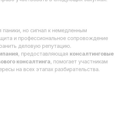
 паники, но сигнал к немедленным
ащита и профессиональное сопровождение
хранить деловую репутацию.
мпания
, предоставляющая
консалтинговые
вового консалтинга
, помогает участникам
ересы на всех этапах разбирательства.
анковские гарантии
ендерное сопровождение
Город Москв
орги по банкротству
Басманный,
елимся опытом
стории успеха