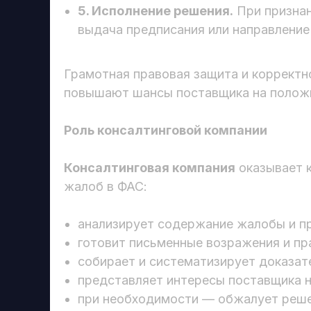
5. Исполнение решения.
При призна
выдача предписания или направление
Грамотная правовая защита и коррект
повышают шансы поставщика на полож
Роль консалтинговой компании
Консалтинговая компания
оказывает 
жалоб в ФАС:
анализирует содержание жалобы и п
готовит письменные возражения и п
собирает и систематизирует доказат
представляет интересы поставщика н
при необходимости — обжалует реше