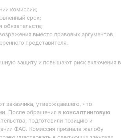
нии комиссии;
овленный срок;
я обязательств;
возражения вместо правовых аргументов;
веренного представителя.
ешную защиту и повышают риск включения в
т заказчика, утверждавшего, что
ми. После обращения в
консалтинговую
тельства, подготовили позицию и
дании ФАС. Комиссия признала жалобу
право участвовать в следующих закупках.