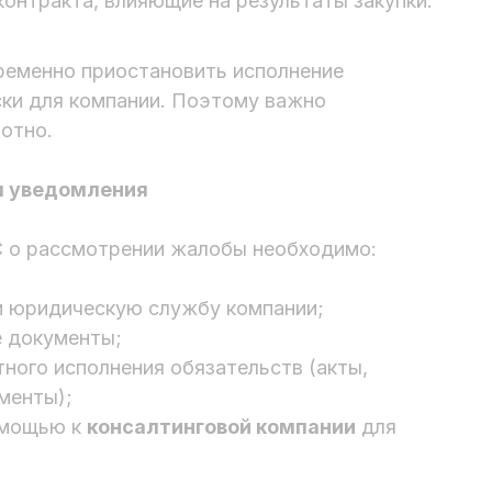
контракта, влияющие на результаты закупки.
еменно приостановить исполнение
ски для компании. Поэтому важно
отно.
я уведомления
С о рассмотрении жалобы необходимо:
и юридическую службу компании;
е документы;
ного исполнения обязательств (акты,
менты);
омощью к
консалтинговой компании
для