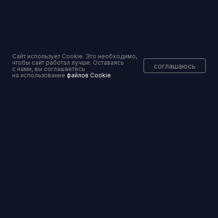
Вы уже тут
Сайт использует Cookie. Это необходимо,
Консалтинговое сопровождение
чтобы сайт работал лучше. Оставаясь
соглашаюсь
с нами, вы соглашаетесь
на использование
файлов Cookie
Перейти
Банкротство физических и юридических лиц
Перейти
© 2025 ПРАВОСЕТЬ