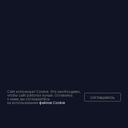
info@pravoset.ru
Торги и банковские гарантии — без рисков
Вы уже тут
Сайт использует Cookie. Это необходимо,
чтобы сайт работал лучше. Оставаясь
соглашаюсь
с нами, вы соглашаетесь
на использование
файлов Cookie
Консалтинговое сопровождение
Перейти