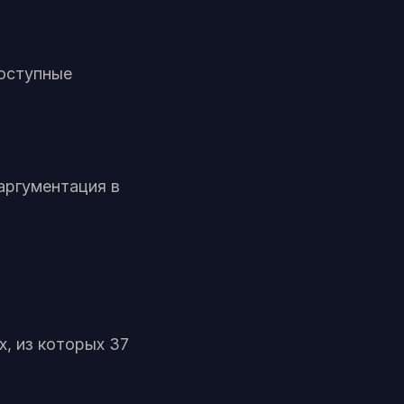
оступные
аргументация в
х, из которых 37