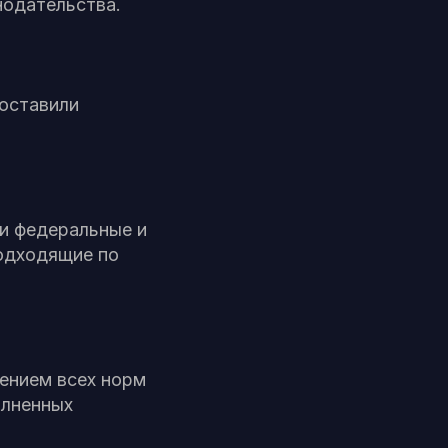
нодательства.
оставили
и федеральные и
подходящие по
ением всех норм
олненных