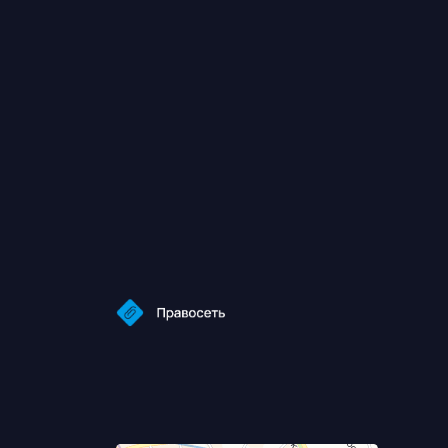
Б
Т
Т
Д
И
Правосеть
Юридические услуги в Москве
Банкротство физических лиц в Москве
Торги и банковские
Вы уже тут
гарантии — без рисков