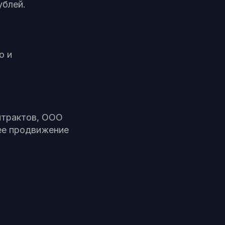
ублей.
о и
нтрактов, ООО
ее продвижение