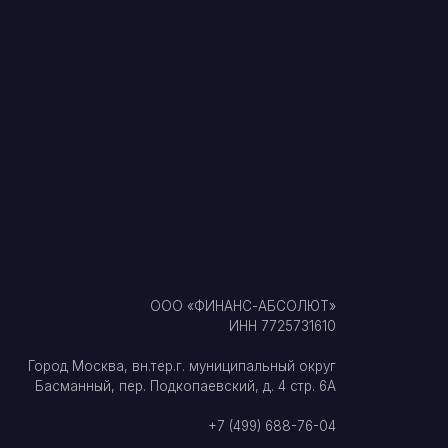
ООО «ФИНАНС-АБСОЛЮТ»
ИНН 7725731610
а, вн.тер.г. муниципальный округ
 пер. Подкопаевский, д. 4 стр. 6А
+7 (499) 688-76-04
set.ru
ских
Перейти