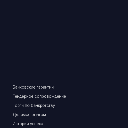
анковские гарантии
ендерное сопровождение
Город Москв
орги по банкротству
Басманный,
елимся опытом
стории успеха
info@pravo
Консалтинговое
Банкротство физиче
Перейти
сопровождение
и юридических лиц