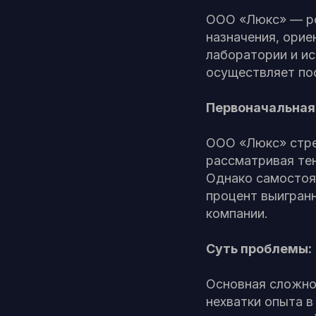
ООО «Люкс» — ро
назначения, орие
лаборатории и ис
осуществляет пос
Первоначальная
ООО «Люкс» стре
рассматривая тен
Однако самостоя
процент выигран
компании.
Суть проблемы:
Основная сложнос
нехватки опыта 