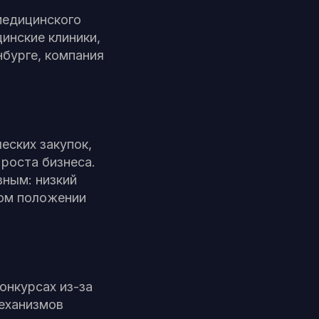
медицинского
инские клиники,
нбурге, компания
еских закупок,
роста бизнеса.
вным: низкий
вом положении
онкурсах из-за
механизмов